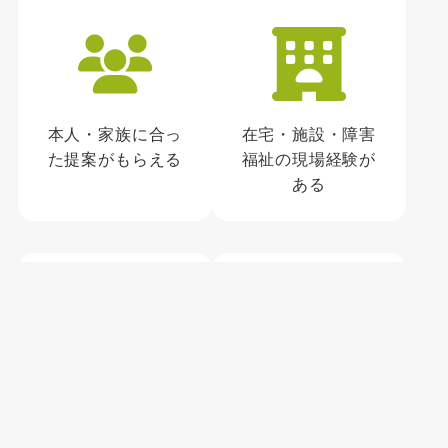
本人・家族に合っ
在宅・施設・障害
た提案がもらえる
福祉の現場経験が
ある
メニュー
電話
お問合せ
年間80〜90人・累
施設に入る関係な
計600人の実績が
しに今の現状を相