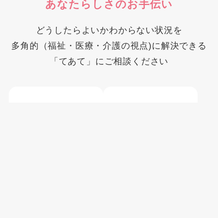
あなたらしさのお手伝い
どうしたらよいかわからない状況を
多角的（福祉・医療・介護の視点)に解決できる
「てあて」にご相談ください
メニュー
電話
お問合せ
鹿児島市内の利用者
他事業所で断られた
数
ケース
の相談実績あ
約
300
名
り